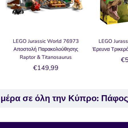
LEGO Jurassic World 76973
LEGO Jurass
Αποστολή Παρακολούθησης
Έρευνα Τρικερά
Raptor & Titanosaurus
€5
€149,99
όλη την Κύπρο: Πάφος, Λεμεσός