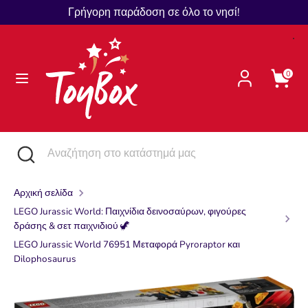
Μετάβαση
Γρήγορη παράδοση σε όλο το νησί!
Γλώσσα
στο
Ελληνικά
περιεχόμενο
Αναζήτηση
Αναζήτηση
0
στο
κατάστημά
μας
Αναζήτηση
Κλείστε
Αναζήτηση
την
στο
αναζήτηση
κατάστημά
Αρχική σελίδα
μας
LEGO Jurassic World: Παιχνίδια δεινοσαύρων, φιγούρες
δράσης & σετ παιχνιδιού 🦖
LEGO Jurassic World 76951 Μεταφορά Pyroraptor και
Dilophosaurus