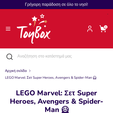
Μετάβαση
Γρήγορη παράδοση σε όλο το νησί!
Γλώσσα
στο
Ελληνικά
περιεχόμενο
Αναζήτηση
Αναζήτηση
0
στο
κατάστημά
μας
Αναζήτηση
Κλείστε
Αναζήτηση
την
στο
αναζήτηση
κατάστημά
Αρχική σελίδα
μας
LEGO Marvel: Σετ Super Heroes, Avengers & Spider-Man 🦸
LEGO Marvel: Σετ Super
Heroes, Avengers & Spider-
Man 🦸