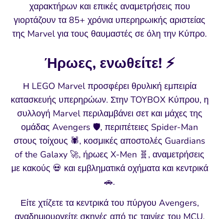
χαρακτήρων και επικές αναμετρήσεις που
γιορτάζουν τα 85+ χρόνια υπερηρωικής αριστείας
της Marvel για τους θαυμαστές σε όλη την Κύπρο.
Ήρωες, ενωθείτε! ⚡
Η LEGO Marvel προσφέρει θρυλική εμπειρία
κατασκευής υπερηρώων. Στην TOYBOX Κύπρου, η
συλλογή Marvel περιλαμβάνει σετ και μάχες της
ομάδας Avengers 🛡️, περιπέτειες Spider-Man
στους τοίχους 🕷️, κοσμικές αποστολές Guardians
of the Galaxy 🚀, ήρωες X-Men 🧬, αναμετρήσεις
με κακούς 💀 και εμβληματικά οχήματα και κεντρικά
🚗.
Είτε χτίζετε τα κεντρικά του πύργου Avengers,
αναδημιουργείτε σκηνές από τις ταινίες του MCU,