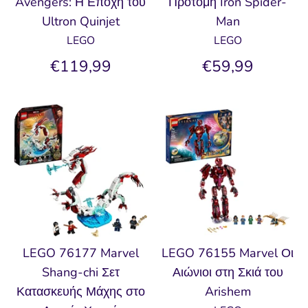
Avengers: Η Εποχή του
Προτομή Iron Spider-
Ultron Quinjet
Man
LEGO
LEGO
€119,99
€59,99
LEGO 76177 Marvel
LEGO 76155 Marvel Οι
Shang-chi Σετ
Αιώνιοι στη Σκιά του
Κατασκευής Μάχης στο
Arishem