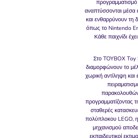
προγραμματισμό χ
αναπτύσσονται μέσα 
και ενθαρρύνουν τη 
όπως το Nintendo En
Κάθε παιχνίδι έχε
Στο TOYBOX Toy S
διαμορφώνουν το μέλ
χωρική αντίληψη και
πειραματισμ
παρακολουθώντ
προγραμματίζοντας τη
σταθερές κατασκευέ
πολύπλοκου LEGO, η 
μηχανισμού αποδει
εκπαιδευτικοί εκτι