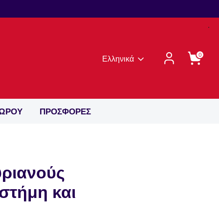
0
Γλώσσα
Ελληνικά
ΔΩΡΟΥ
ΠΡΟΣΦΟΡΕΣ
υριανούς
στήμη και