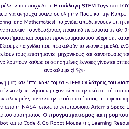
μέλλον του παιχνιδιού! Η
συλλογή STEM Toys
στο TOY
εια για ανήσυχα μυαλά σε όλη την Πάφο και την Κύπρο.
ering, and Mathematics) παιχνίδια αποδεικνύουν ότι η ε
υναρπαστική, συνδυάζοντας πρακτικά πειράματα με αληθ
 συστήματα και ρομπότ προγραμματισμού μέχρι σετ κατα
αθέτουμε παιχνίδια που προκαλούν τα νεανικά μυαλά, εν
έουν τους επιστήμονες, μηχανικούς και καινοτόμους του 
 να λάμπουν καθώς οι αφηρημένες έννοιες γίνονται απτέ
ανακαλύψεις! 🚀✨
ογή μας καλύπτει κάθε τομέα STEM! Οι
λάτρεις του διασ
ύν να εξερευνήσουν μηχανοκίνητα ηλιακά συστήματα α
 των πλανητών, μοντέλα ηλιακού συστήματος που φωσφορί
 από τη NASA, όπως το εντυπωσιακό Artemis Space L
λιακού συστήματος. Ο
προγραμματισμός και η ρομποτι
bot και το Code & Go Robot Mouse της Learning Resou