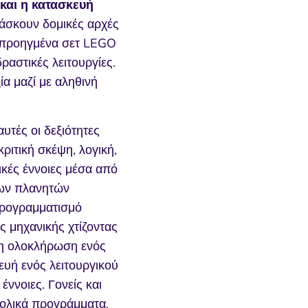
και η κατασκευή
άσκουν δομικές αρχές
προηγμένα σετ LEGO
αστικές λειτουργίες.
ία μαζί με αληθινή
τές οι δεξιότητες
ιτική σκέψη, λογική,
κές έννοιες μέσα από
των πλανητών
προγραμματισμό
ς μηχανικής χτίζοντας
: η ολοκλήρωση ενός
υή ενός λειτουργικού
ννοιες. Γονείς και
χολικά προγράμματα,