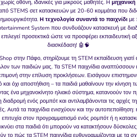
ωρίς οθόνη, ιδανικές για μικρούς μαθητές. Η
μηχανική 
από STEMS σετ κατασκευών με 20-60 κομμάτια που διδ
δημιουργικότητα.
Η τεχνολογία συναντά το παιχνίδι
με 
tertainment System που συνδυάζουν κατασκευή με διαδρ
ι επιλεγεί προσεκτικά ώστε να προσφέρει εκπαιδευτική αξ
διασκέδαση! 🤖🧠
hop στην Πάφο, στηρίζουμε τη STEM εκπαίδευση γιατί αυ
λον των παιδιών μας. Τα STEM παιχνίδια αναπτύσσουν κρ
 επιμονή στην επίλυση προκλήσεων. Εισάγουν επιστημονι
ό και όχι αποστήθιση – τα παιδιά μαθαίνουν την κίνηση 
ας ένα μηχανοκίνητο ηλιακό σύστημα, κατανοούν τον 
 διαδρομή ενός ρομπότ και αντιλαμβάνονται τις αρχές τη
ς. Αυτά τα παιχνίδια ενισχύουν και την αυτοπεποίθηση
επιτυχία στον προγραμματισμό ενός ρομπότ ή η κατασκε
κνύει στα παιδιά ότι μπορούν να κατακτήσουν δύσκολες έ
μούν το πώς τα STEM παιχνίδια ευθυγραμμίζονται με τα σ