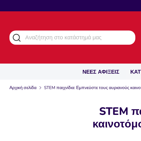
Μετάβαση
στο
περιεχόμενο
Αναζήτηση
Αναζήτηση
στο
κατάστημά
μας
ΝΕΕΣ ΑΦΙΞΕΙΣ
ΚΑΤ
Αρχική σελίδα
STEM παιχνίδια: Εμπνεύστε τους αυριανούς καινο
STEM πα
καινοτόμ