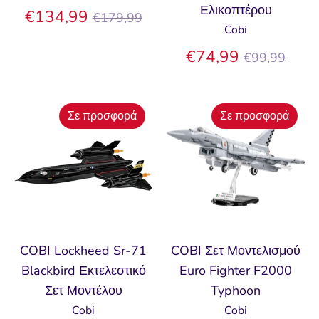
Ελικοπτέρου
Κανονική
€134,99
€179,99
Cobi
τιμή
Κανονική
€74,99
€99,99
τιμή
Σε προσφορά
Σε προσφορά
COBI Lockheed Sr-71
COBI Σετ Μοντελισμού
Blackbird Εκτελεστικό
Euro Fighter F2000
Σετ Μοντέλου
Typhoon
Cobi
Cobi