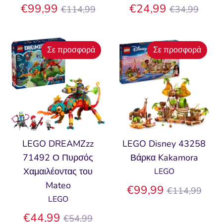
Κανονική
Κανονική
€99,99
€24,99
€114,99
€34,99
τιμή
τιμή
Σε προσφορά
Σε προσφορά
LEGO DREAMZzz
LEGO Disney 43258
71492 Ο Πυρσός
Βάρκα Kakamora
Χαμαιλέοντας του
LEGO
Mateo
Κανονική
€99,99
€114,99
LEGO
τιμή
Κανονική
€44,99
€54,99