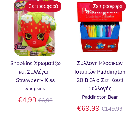
Σε προσφορά
Σε προσφορά
Shopkins Χρωματίζω
Συλλογή Κλασικών
και Συλλέγω -
Ιστοριών Paddington
Strawberry Kiss
20 Βιβλία Σετ Κουτί
Συλλογής
Shopkins
Paddington Bear
Κανονική
€4,99
€6,99
τιμή
Κανονική
€69,99
€149,99
τιμή