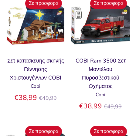
Σε προσφορά
Σε προσφορά
Σετ κατασκευής σκηνής
COBI Ram 3500 Σετ
Γέννησης
Μοντέλου
Χριστουγέννων COBI
Πυροσβεστικού
Οχήματος
Cobi
Cobi
Κανονική
€38,99
€49,99
τιμή
Κανονική
€38,99
€49,99
τιμή
Σε προσφορά
Σε προσφορά