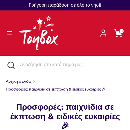
Μετάβαση
Γρήγορη παράδοση σε όλο το νησί!
Γλώσσα
στο
Ελληνικά
περιεχόμενο
Αναζήτηση
Αναζήτηση
0
στο
κατάστημά
μας
Αναζήτηση
Κλείστε
Αναζήτηση
την
στο
αναζήτηση
κατάστημά
Αρχική σελίδα
μας
Προσφορές: παιχνίδια σε έκπτωση & ειδικές ευκαιρίες 🎉
Προσφορές: παιχνίδια σε
έκπτωση & ειδικές ευκαιρίες
🎉