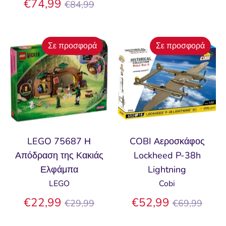
Κανονική
τιμή
€74,99
€84,99
τιμή
Σε προσφορά
Σε προσφορά
LEGO 75687 Η
COBI Αεροσκάφος
Απόδραση της Κακιάς
Lockheed P-38h
Ελφάμπα
Lightning
LEGO
Cobi
Κανονική
Κανονική
€22,99
€52,99
€29,99
€69,99
τιμή
τιμή