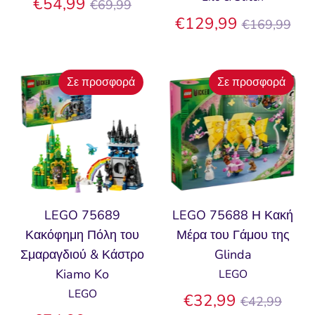
Κανονική
€54,99
€69,99
τιμή
Κανονική
€129,99
€169,99
τιμή
Σε προσφορά
Σε προσφορά
LEGO 75689
LEGO 75688 Η Κακή
Κακόφημη Πόλη του
Μέρα του Γάμου της
Σμαραγδιού & Κάστρο
Glinda
Kiamo Ko
LEGO
LEGO
Κανονική
€32,99
€42,99