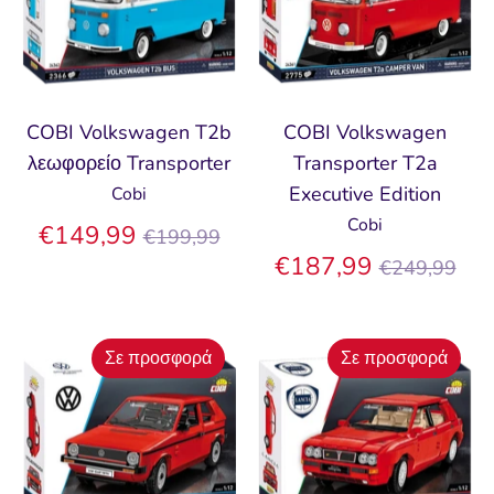
COBI Volkswagen T2b
COBI Volkswagen
λεωφορείο Transporter
Transporter T2a
Executive Edition
Cobi
Cobi
Κανονική
€149,99
€199,99
τιμή
Κανονική
€187,99
€249,99
τιμή
Σε προσφορά
Σε προσφορά