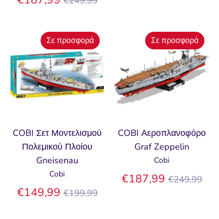
€249,99
τιμή
Σε προσφορά
Σε προσφορά
COBI Σετ Μοντελισμού
COBI Αεροπλανοφόρο
Πολεμικού Πλοίου
Graf Zeppelin
Gneisenau
Cobi
Cobi
Κανονική
€187,99
€249,99
Κανονική
τιμή
€149,99
€199,99
τιμή