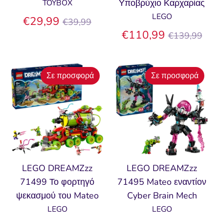
Υποβρύχιο Καρχαρίας
TOYBOX
LEGO
Κανονική
€29,99
€39,99
τιμή
Κανονική
€110,99
€139,99
τιμή
Σε προσφορά
Σε προσφορά
LEGO DREAMZzz
LEGO DREAMZzz
71499 Το φορτηγό
71495 Mateo εναντίον
ψεκασμού του Mateo
Cyber Brain Mech
LEGO
LEGO