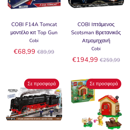
COBI F14A Tomcat
COBI Ιπτάμενος
μοντέλο κιτ Top Gun
Scotsman Βρετανικός
Ατμομηχανή
Cobi
Cobi
Κανονική
€68,99
€89,99
τιμή
Κανονική
€194,99
€259,99
τιμή
Σε προσφορά
Σε προσφορά