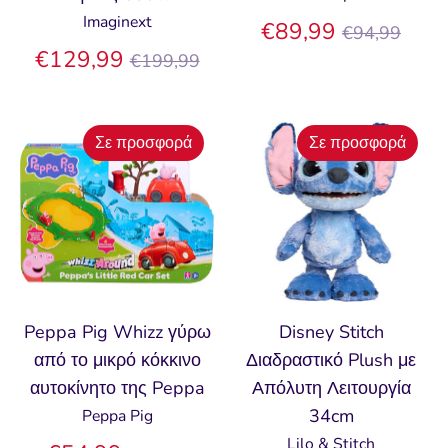
Imaginext
Κανονική
€89,99
€94,99
Κανονική
τιμή
€129,99
€199,99
τιμή
Σε προσφορά
Σε προσφορά
Peppa Pig Whizz γύρω
Disney Stitch
από το μικρό κόκκινο
Διαδραστικό Plush με
αυτοκίνητο της Peppa
Απόλυτη Λειτουργία
34cm
Peppa Pig
Lilo & Stitch