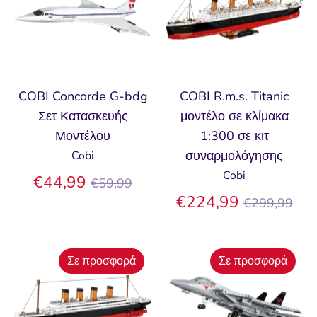
COBI Concorde G-bdg
COBI R.m.s. Titanic
Σετ Κατασκευής
μοντέλο σε κλίμακα
Μοντέλου
1:300 σε κιτ
συναρμολόγησης
Cobi
Cobi
Κανονική
€44,99
€59,99
τιμή
Κανονική
€224,99
€299,99
τιμή
Σε προσφορά
Σε προσφορά