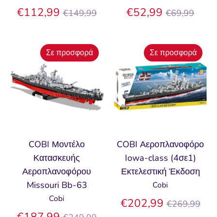
Κανονική
Κανονική
€112,99
€52,99
€149,99
€69,99
τιμή
τιμή
Σε προσφορά
Σε προσφορά
COBI Μοντέλο
COBI Αεροπλανοφόρο
Κατασκευής
Iowa-class (4σε1)
Αεροπλανοφόρου
Εκτελεστική Έκδοση
Missouri Bb-63
Cobi
Cobi
Κανονική
€202,99
€269,99
Κανονική
τιμή
€187,99