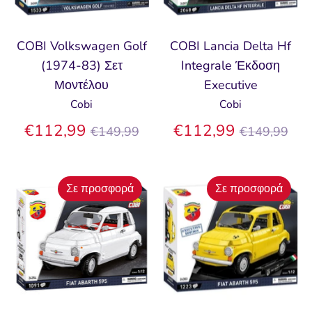
COBI Volkswagen Golf
COBI Lancia Delta Hf
(1974-83) Σετ
Integrale Έκδοση
Μοντέλου
Executive
Cobi
Cobi
Κανονική
Κανονική
€112,99
€112,99
€149,99
€149,99
τιμή
τιμή
Σε προσφορά
Σε προσφορά