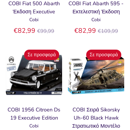
COBI Fiat 500 Abarth
COBI Fiat Abarth 595 -
Έκδοση Executive
Εκτελεστική Έκδοση
Cobi
Cobi
Κανονική
Κανονική
€82,99
€82,99
€99,99
€109,99
τιμή
τιμή
Σε προσφορά
Σε προσφορά
COBI 1956 Citroen Ds
COBI Σειρά Sikorsky
19 Executive Edition
Uh-60 Black Hawk
Στρατιωτικό Μοντέλο
Cobi