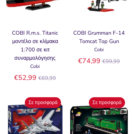
COBI R.m.s. Titanic
COBI Grumman F-14
μοντέλο σε κλίμακα
Tomcat Top Gun
1:700 σε κιτ
Cobi
συναρμολόγησης
Κανονική
€74,99
€99,99
Cobi
τιμή
Κανονική
€52,99
€69,99
τιμή
Σε προσφορά
Σε προσφορά