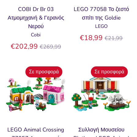
COBI Dr Br 03
LEGO 77058 Το ζεστό
Ατμομηχανή & Γερανός
σπίτι της Goldie
Νερού
LEGO
Cobi
Κανονική
€18,99
€21,99
Κανονική
τιμή
€202,99
€269,99
τιμή
Σε προσφορά
Σε προσφορά
LEGO Animal Crossing
Συλλογή Μουσείου