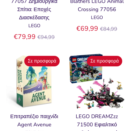
77057 Δημιουργικά
Blathers LEGO Animal
Σπίτια: Εποχές
Crossing 77056
Διασκέδασης
LEGO
LEGO
Κανονική
€69,99
€84,99
Κανονική
τιμή
€79,99
€94,99
τιμή
Σε προσφορά
Σε προσφορά
Επιτραπέζιο παιχνίδι
LEGO DREAMZzz
Agent Avenue
71500 Εφιαλτικό