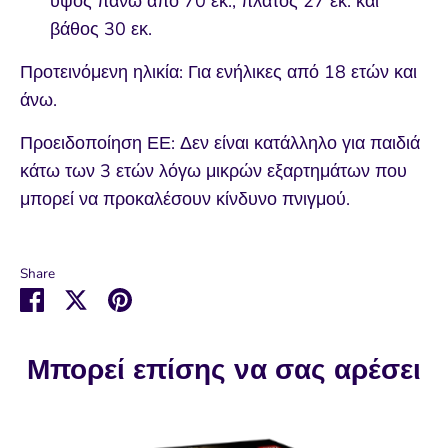
ύψος πάνω από 70 εκ., πλάτος 27 εκ. και
βάθος 30 εκ.
Προτεινόμενη ηλικία: Για ενήλικες από 18 ετών και
άνω.
Προειδοποίηση ΕΕ: Δεν είναι κατάλληλο για παιδιά
κάτω των 3 ετών λόγω μικρών εξαρτημάτων που
μπορεί να προκαλέσουν κίνδυνο πνιγμού.
Share
Μοιραστείτε
Μοιραστείτε
Καρφιτσώστε
στο
στο
το
Facebook
Twitter
Μπορεί επίσης να σας αρέσει