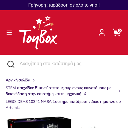
Μετάβαση
Γρήγορη παράδοση σε όλο το νησί!
Γλώσσα
στο
Ελληνικά
περιεχόμενο
Αναζήτηση
Αναζήτηση
0
στο
κατάστημά
μας
Αναζήτηση
Κλείστε
Αναζήτηση
την
στο
αναζήτηση
κατάστημά
Αρχική σελίδα
μας
STEM παιχνίδια: Εμπνεύστε τους αυριανούς καινοτόμους με
διασκέδαση στην επιστήμη και τη μηχανική! 🔬
LEGO IDEAS 10341 NASA Σύστημα Εκτόξευσης Διαστημοπλοίου
Artemis