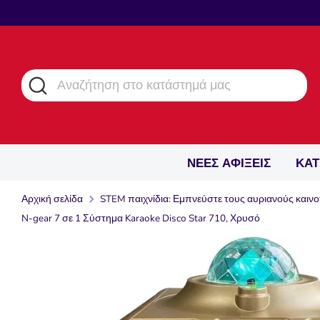
Μετάβαση
στο
περιεχόμενο
Αναζήτηση
Αναζήτηση
στο
κατάστημά
μας
ΝΕΕΣ ΑΦΙΞΕΙΣ
ΚΑΤ
Αρχική σελίδα
STEM παιχνίδια: Εμπνεύστε τους αυριανούς καινο
N-gear 7 σε 1 Σύστημα Karaoke Disco Star 710, Χρυσό