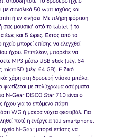
τι οπουδήποτε. Το δροσερό ηχείο
ι με συνολικά 50 watt ισχύος και
σπίτι ή εν κινήσει. Με πλήρη φόρτιση,
κή σας μουσική από το tablet ή το
ια έως και 5 ώρες. Εκτός από το
ο ηχείο μπορεί επίσης να ελεγχθεί
ου ήχου. Επιπλέον, μπορείτε να
σετε MP3 μέσω USB stick (μέγ. 64
 microSD (μέγ. 64 GB). Ειδικό
ικό: χάρη στη δροσερή ντίσκο μπάλα,
ο φωτίζεται με πολύχρωμα ασύρματα
 το N-Gear DISCO Star 710 είναι ο
ς ήχου για το επόμενο πάρτι
πάρτι WG ή μακρά νύχτα φεστιβάλ. Για
ληθεί ποτέ η ενέργεια του smartphone,
h ηχείο N-Gear μπορεί επίσης να