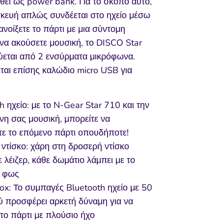
θεί ως power bank. Για το σκοπό αυτό,
σκευή απλώς συνδέεται στο ηχείο μέσω
ανοίξετε το πάρτι με μια σύντομη
να ακούσετε μουσική, το DISCO Star
εται από 2 ενσύρματα μικρόφωνα.
ται επίσης καλώδιο micro USB για
h ηχείο: με το N-Gear Star 710 και την
η σας μουσική, μπορείτε να
τε το επόμενο πάρτι οπουδήποτε!
ντίσκο: χάρη στη δροσερή ντίσκο
 λέιζερ, κάθε δωμάτιο λάμπει με το
 φως
x: Το συμπαγές Bluetooth ηχείο με 50
ύ προσφέρει αρκετή δύναμη για να
 το πάρτι με πλούσιο ήχο