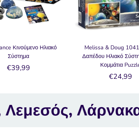
ance Κινούμενο Ηλιακό
Melissa & Doug 104
Σύστημα
Δαπέδου Ηλιακό Σύστη
Κομμάτια Puzzl
€39,99
€24,99
α, Λευκωσία.
TOY