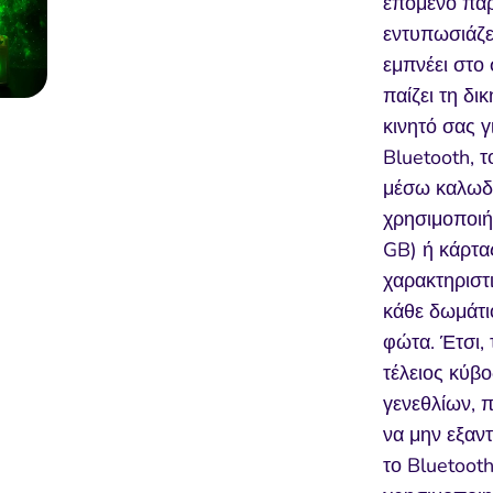
επόμενο πάρ
εντυπωσιάζε
εμπνέει στο 
παίζει τη δι
κινητό σας γ
Bluetooth, τ
μέσω καλωδί
χρησιμοποιή
GB) ή κάρτας
χαρακτηριστ
κάθε δωμάτι
φώτα. Έτσι,
τέλειος κύβο
γενεθλίων, 
να μην εξαντ
το Bluetoot