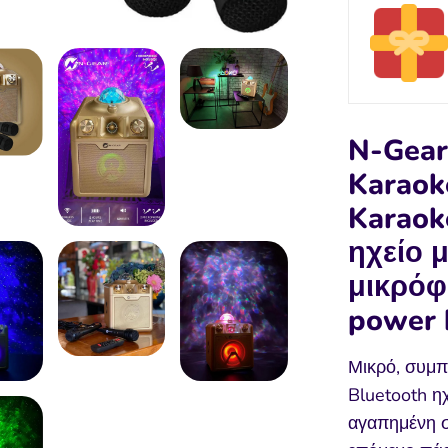
N-Gear
Karaok
Karaok
ηχείο 
μικρόφ
power 
Μικρό, συμπ
Bluetooth η
αγαπημένη σ