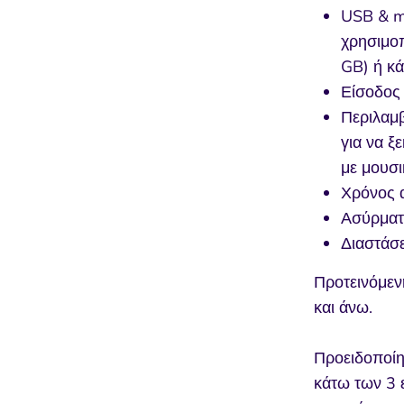
USB & m
χρησιμοπ
GB) ή κά
Είσοδος
Περιλαμβ
για να ξ
με μουσι
Χρόνος 
Ασύρματ
Διαστάσ
Προτεινόμεν
και άνω.
Προειδοποίη
κάτω των 3 