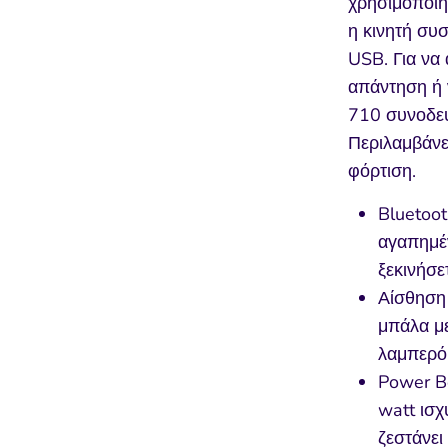
χρησιμοποιη
η κινητή συ
USB. Για να 
απάντηση ή 
710 συνοδεύ
Περιλαμβάνε
φόρτιση.
Bluetoot
αγαπημέν
ξεκινήσε
Αίσθηση 
μπάλα με
λαμπερό
Power Bo
watt ισχ
ζεστάνει