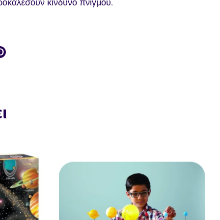
ροκαλέσουν κίνδυνο πνιγμού.
ίτε
ραστείτε
Καρφιτσώστε
το
k
ter
ι