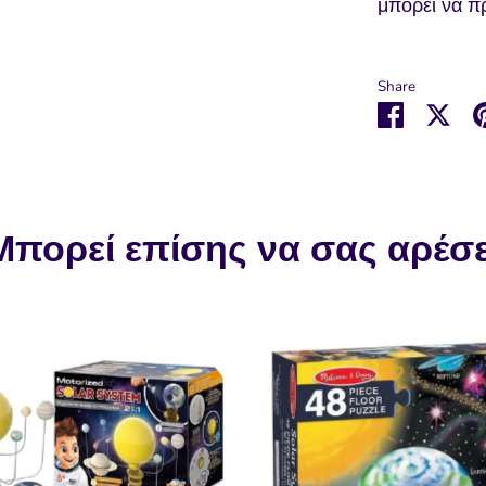
μπορεί να π
Share
Μοιραστε
Μοι
στο
στο
Faceboo
Twit
Μπορεί επίσης να σας αρέσε