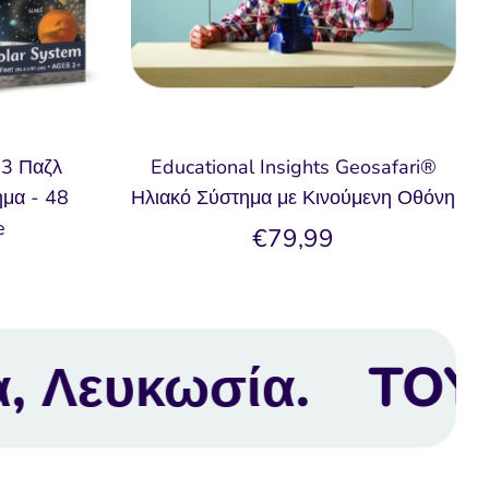
13 Παζλ
Educational Insights Geosafari®
μα - 48
Ηλιακό Σύστημα με Κινούμενη Οθόνη
e
€79,99
BOX Toy Shop | Πα