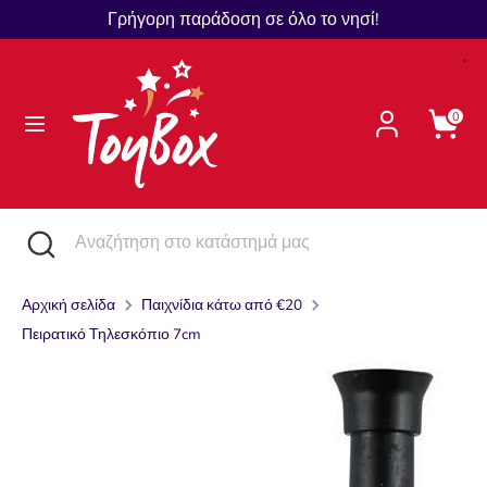
Μετάβαση
Γρήγορη παράδοση σε όλο το νησί!
Γλώσσα
στο
Ελληνικά
περιεχόμενο
Αναζήτηση
Αναζήτηση
0
στο
κατάστημά
μας
Αναζήτηση
Κλείστε
Αναζήτηση
την
στο
αναζήτηση
κατάστημά
Αρχική σελίδα
Παιχνίδια κάτω από €20
μας
Πειρατικό Τηλεσκόπιο 7cm