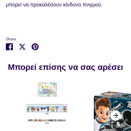
μπορεί να προκαλέσουν κίνδυνο πνιγμού.
Share
Μοιραστείτε
Μοιραστείτε
Καρφιτσώστε
στο
στο
το
Facebook
Twitter
Μπορεί επίσης να σας αρέσει