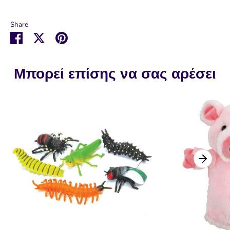
Share
Μοιραστείτε
Μοιραστείτε
Καρφιτσώστε
στο
στο
το
Facebook
Twitter
Μπορεί επίσης να σας αρέσει