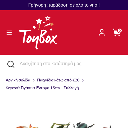
Μετάβαση
Γρήγορη παράδοση σε όλο το νησί!
Γλώσσα
στο
Ελληνικά
περιεχόμενο
Αναζήτηση
Αναζήτηση
0
στο
κατάστημά
μας
Αναζήτηση
Κλείστε
Αναζήτηση
την
στο
αναζήτηση
κατάστημά
Αρχική σελίδα
Παιχνίδια κάτω από €20
μας
Keycraft Γιγάντια Έντομα 15cm - Συλλογή