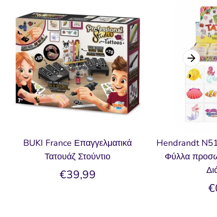
BUKI France Επαγγελματικά
Hendrandt N51
Τατουάζ Στούντιο
Φύλλα προσω
Δι
€39,99
€