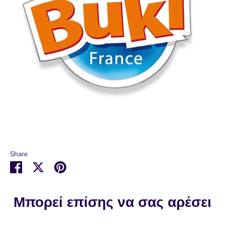
Share
Μοιραστείτε
Μοιραστείτε
Καρφιτσώστε
στο
στο
το
Facebook
Twitter
Μπορεί επίσης να σας αρέσει