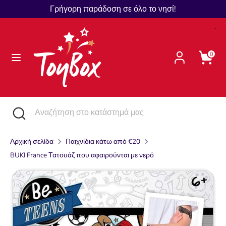
Μετάβαση
Γρήγορη παράδοση σε όλο το νησί!
Γλώσσα
στο
Ελληνικά
περιεχόμενο
Αναζήτηση
Αναζήτηση
0
στο
κατάστημά
μας
Αναζήτηση
Κλείστε
Αναζήτηση
την
στο
αναζήτηση
κατάστημά
Αρχική σελίδα
Παιχνίδια κάτω από €20
μας
BUKI France Τατουάζ που αφαιρούνται με νερό