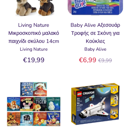
Living Nature
Baby Alive Αξεσουάρ
Μικροσκοπικό μαλακό
Τροφής σε Σκόνη για
παιχνίδι σκύλου 14cm
Κούκλες
Living Nature
Baby Alive
Κανονική
€19,99
€6,99
€9,99
τιμή