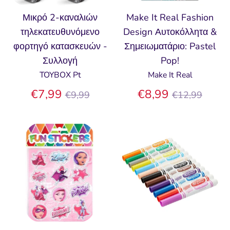
Μικρό 2-καναλιών
Make It Real Fashion
τηλεκατευθυνόμενο
Design Αυτοκόλλητα &
φορτηγό κατασκευών -
Σημειωματάριο: Pastel
Συλλογή
Pop!
TOYBOX Pt
Make It Real
Κανονική
Κανονική
€7,99
€8,99
€9,99
€12,99
τιμή
τιμή