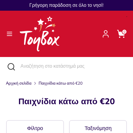
Μετάβαση
Γρήγορη παράδοση σε όλο το νησί!
Γλώσσα
στο
Ελληνικά
περιεχόμενο
Αναζήτηση
Αναζήτηση
0
στο
κατάστημά
μας
Αναζήτηση
Κλείστε
Αναζήτηση
την
στο
αναζήτηση
κατάστημά
Αρχική σελίδα
Παιχνίδια κάτω από €20
μας
Παιχνίδια κάτω από €20
Φίλτρο
Ταξινόμηση