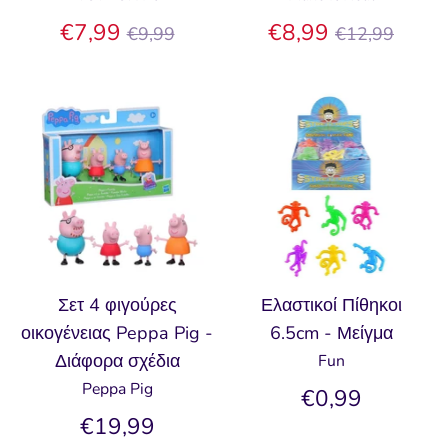
Κανονική
Κανονική
€7,99
€8,99
€9,99
€12,99
τιμή
τιμή
Σετ 4 φιγούρες
Ελαστικοί Πίθηκοι
οικογένειας Peppa Pig -
6.5cm - Μείγμα
Διάφορα σχέδια
Fun
Peppa Pig
€0,99
€19,99