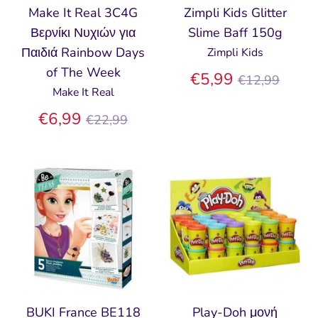
Make It Real 3C4G
Zimpli Kids Glitter
Βερνίκι Νυχιών για
Slime Baff 150g
Παιδιά Rainbow Days
Zimpli Kids
of The Week
Κανονική
€5,99
€12,99
Make It Real
τιμή
Κανονική
€6,99
€22,99
τιμή
BUKI France BE118
Play-Doh μονή