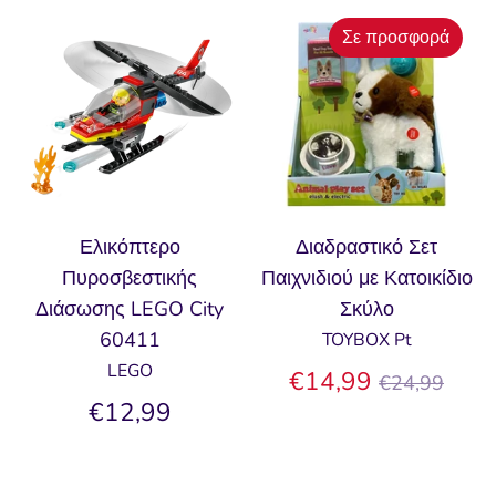
Σε προσφορά
Ελικόπτερο
Διαδραστικό Σετ
Πυροσβεστικής
Παιχνιδιού με Κατοικίδιο
Διάσωσης LEGO City
Σκύλο
60411
TOYBOX Pt
LEGO
Κανονική
€14,99
€24,99
τιμή
€12,99