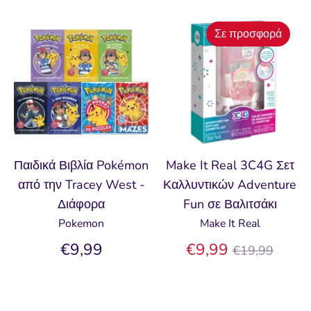
Σε προσφορά
Παιδικά Βιβλία Pokémon
Make It Real 3C4G Σετ
από την Tracey West -
Καλλυντικών Adventure
Διάφορα
Fun σε Βαλιτσάκι
Pokemon
Make It Real
Κανονική
€9,99
€9,99
€19,99
τιμή