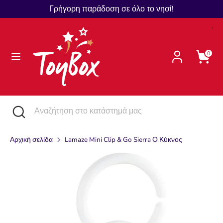
Μετάβαση
Γρήγορη παράδοση σε όλο το νησί!
Γλώσσα
στο
Ελληνικά
περιεχόμενο
Αναζήτηση
Αναζήτηση
0
στο
κατάστημά
μας
Αναζήτηση
Κλείστε
Αναζήτηση
την
στο
αναζήτηση
κατάστημά
Αρχική σελίδα
Lamaze Mini Clip & Go Sierra Ο Κύκνος
μας