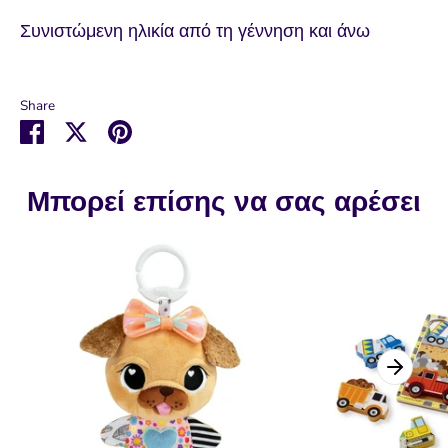
Συνιστώμενη ηλικία από τη γέννηση και άνω
Share
Μοιραστείτε
Μοιραστείτε
Καρφιτσώστε
στο
στο
το
Facebook
Twitter
Μπορεί επίσης να σας αρέσει