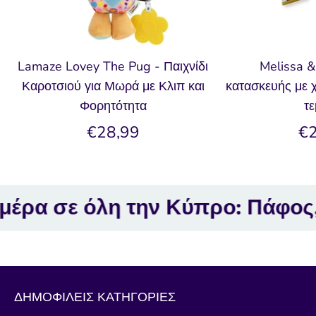
Lamaze Lovey The Pug - Παιχνίδι
Melissa &
Καροτσιού για Μωρά με Κλιπ και
κατασκευής με χ
Φορητότητα
τε
€28,99
€2
ε όλη την Κύπρο: Πάφος, Λεμε
ΔΗΜΟΦΙΛΕΙΣ ΚΑΤΗΓΟΡΙΕΣ