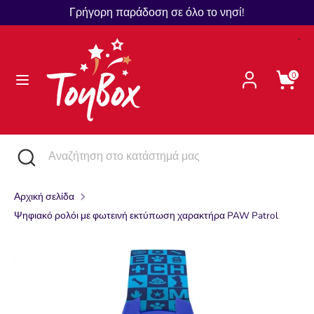
Μετάβαση
Γρήγορη παράδοση σε όλο το νησί!
Γλώσσα
στο
Ελληνικά
περιεχόμενο
Αναζήτηση
Αναζήτηση
0
στο
κατάστημά
μας
Αναζήτηση
Κλείστε
Αναζήτηση
την
στο
αναζήτηση
κατάστημά
Αρχική σελίδα
μας
Ψηφιακό ρολόι με φωτεινή εκτύπωση χαρακτήρα PAW Patrol