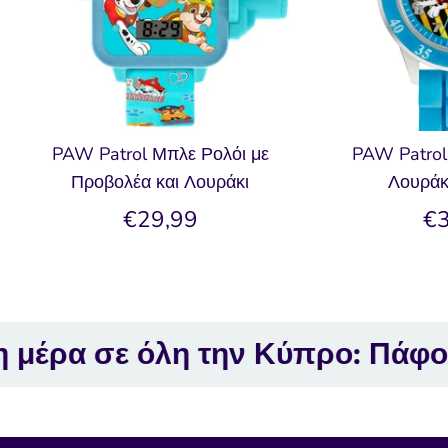
PAW Patrol Μπλε Ρολόι με
PAW Patrol
Προβολέα και Λουράκι
Λουράκι
€29,99
€3
 σε όλη την Κύπρο: Πάφος, Λε