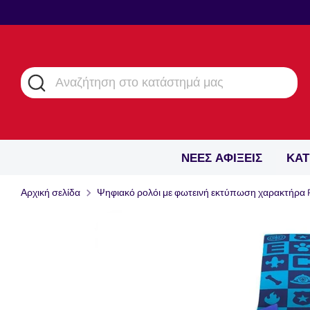
Μετάβαση
στο
περιεχόμενο
Αναζήτηση
Αναζήτηση
στο
κατάστημά
μας
ΝΕΕΣ ΑΦΙΞΕΙΣ
ΚΑΤ
Αρχική σελίδα
Ψηφιακό ρολόι με φωτεινή εκτύπωση χαρακτήρα 