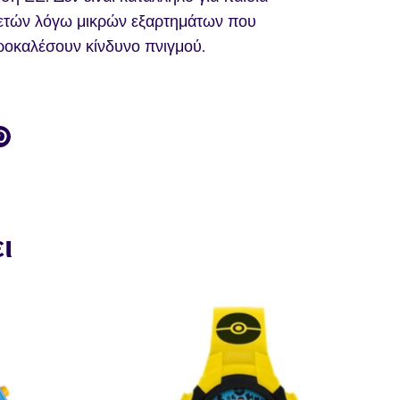
ετών λόγω μικρών εξαρτημάτων που
ροκαλέσουν κίνδυνο πνιγμού.
ίτε
ραστείτε
Καρφιτσώστε
το
k
ter
ι