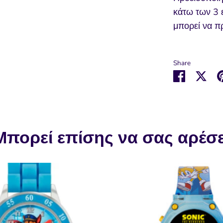
κάτω των 3 
μπορεί να π
Share
Μοιραστε
Μοι
στο
στο
Faceboo
Twit
Μπορεί επίσης να σας αρέσε