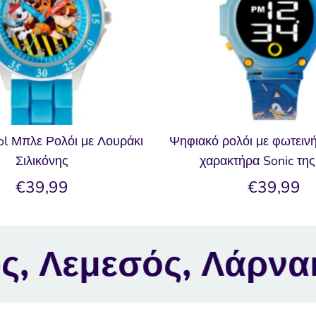
l Μπλε Ρολόι με Λουράκι
Ψηφιακό ρολόι με φωτειν
Σιλικόνης
χαρακτήρα Sonic τη
€39,99
€39,99
ς, Λάρνακα, Λευκω