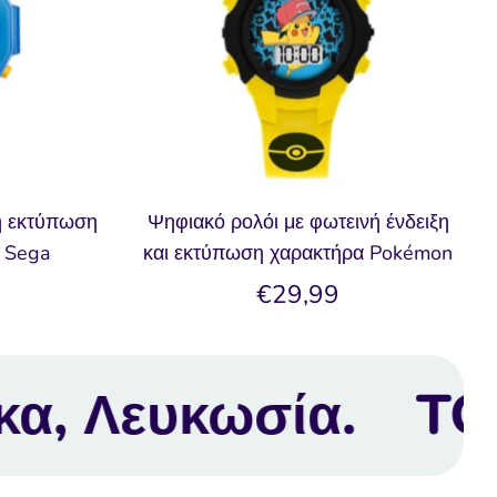
ή εκτύπωση
Ψηφιακό ρολόι με φωτεινή ένδειξη
ς Sega
και εκτύπωση χαρακτήρα Pokémon
€29,99
σία.
TOYBOX Toy 