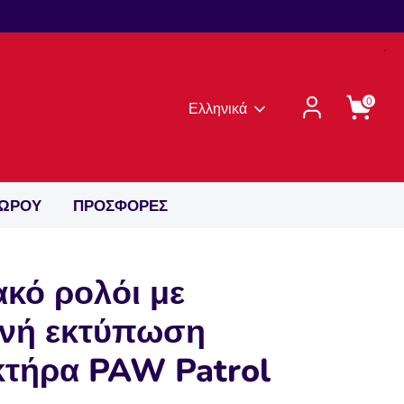
0
Γλώσσα
Ελληνικά
ΔΩΡΟΥ
ΠΡΟΣΦΟΡΕΣ
κό ρολόι με
ινή εκτύπωση
κτήρα PAW Patrol